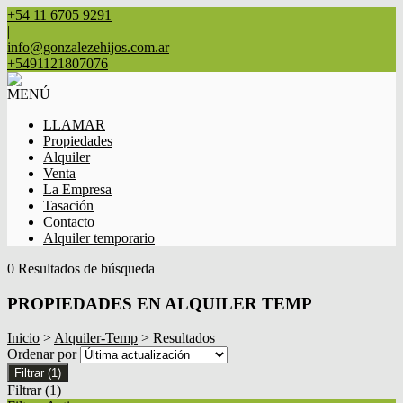
+54 11 6705 9291
|
info@gonzalezehijos.com.ar
+5491121807076
MENÚ
LLAMAR
Propiedades
Alquiler
Venta
La Empresa
Tasación
Contacto
Alquiler temporario
0 Resultados de búsqueda
PROPIEDADES EN ALQUILER TEMP
Inicio
>
Alquiler-Temp
> Resultados
Ordenar por
Filtrar
(1)
Filtrar
(1)