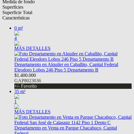
Medida de fondo
Superficies
Superficie Total
Características
0 m²
4
MÁS DETALLES
Departamento en Alquiler en Caballito, Capital Federal
Eleodoro Lobos 246 Piso 5 Departamento B
$1.400.000
GAP8023036
+/- Favorito
35 m²
1
MÁS DETALLES
Departamento en Venta en Parque Chacabuco, Capital
Federal