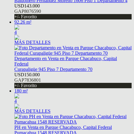
Baldomero Fernandez Moreno 1606 Piso 1 Departamento 4
USD143.000
GAP8076590
+/- Favorito
92.26 m²
4
MÁS DETALLES
Departamento en Venta en Parque Chacabuco, Capital
Federal
Curapaligüe 945 Piso 7 Departamento 70
USD150.000
GAP7836801
+/- Favorito
180 m²
4
MÁS DETALLES
PH en Venta en Parque Chacabuco, Capital Federal
Pumacahua 1548 RESERVADA