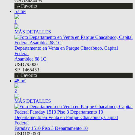
GHO8484499
+/- Favorito
57 m²
1
MÁS DETALLES
Departamento en Venta en Parque Chacabuco, Capital
Federal
Asamblea 68 1C
USD79.000
SP_1465453
+/- Favorito
48 m²
2
MÁS DETALLES
Departamento en Venta en Parque Chacabuco, Capital
Federal
Faraday 1510 Piso 3 Departamento 10
USD109.000