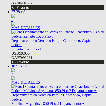
GAP8438622
+/- Favorito
37.38 m²
-
MÁS DETALLES
Departamento en Venta en Parque Chacabuco, Capital
Federal
Zañartú 1520 Piso 1
USD53.000
GAP7993231
+/- Favorito
102.15 m²
4
MÁS DETALLES
Departamento en Venta en Parque Chacabuco, Capital
Federal
Malvinas Argentinas 850 Piso 2 Departamento A