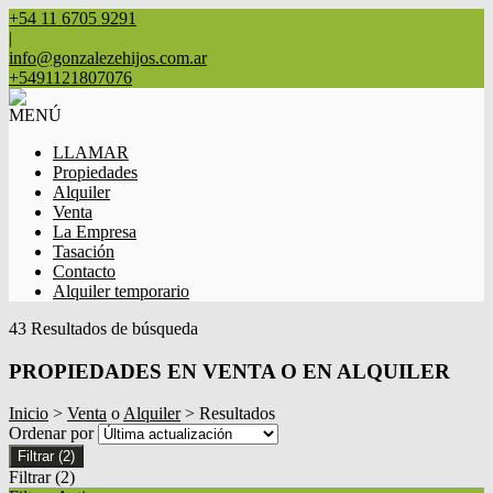
+54 11 6705 9291
|
info@gonzalezehijos.com.ar
+5491121807076
MENÚ
LLAMAR
Propiedades
Alquiler
Venta
La Empresa
Tasación
Contacto
Alquiler temporario
43 Resultados de búsqueda
PROPIEDADES EN VENTA O EN ALQUILER
Inicio
>
Venta
o
Alquiler
> Resultados
Ordenar por
Filtrar
(2)
Filtrar
(2)