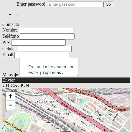
Contacto
Nombre
Teléfono
PIN
Celular
Email
Mensaje
Enviar
UBICACIÓN
+
−