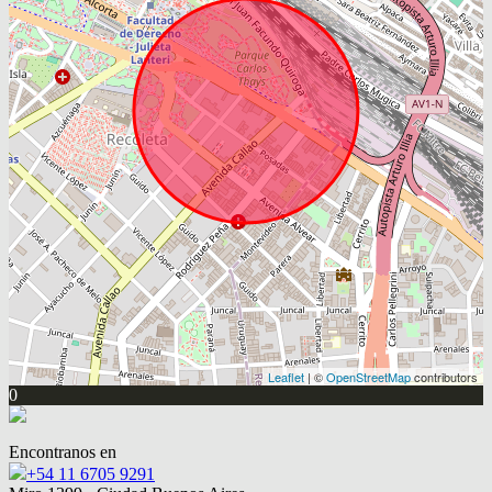
Leaflet
| ©
OpenStreetMap
contributors
0
Encontranos en
+54 11 6705 9291