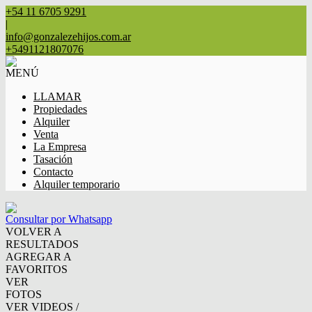
+54 11 6705 9291
|
info@gonzalezehijos.com.ar
+5491121807076
MENÚ
LLAMAR
Propiedades
Alquiler
Venta
La Empresa
Tasación
Contacto
Alquiler temporario
Consultar por Whatsapp
VOLVER A
RESULTADOS
AGREGAR A
FAVORITOS
VER
FOTOS
VER VIDEOS /