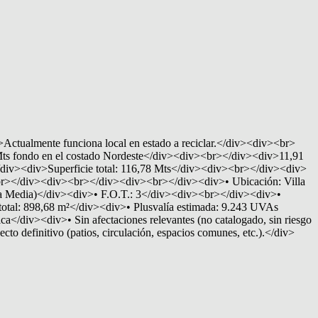
ctualmente funciona local en estado a reciclar.</div><div><br>
s fondo en el costado Nordeste</div><div><br></div><div>11,91
div><div>Superficie total: 116,78 Mts</div><div><br></div><div>
<br></div><div><br></div><div><br></div><div>• Ubicación: Villa
ura Media)</div><div>• F.O.T.: 3</div><div><br></div><div>•
 total: 898,68 m²</div><div>• Plusvalía estimada: 9.243 UVAs
/div><div>• Sin afectaciones relevantes (no catalogado, sin riesgo
o definitivo (patios, circulación, espacios comunes, etc.).</div>