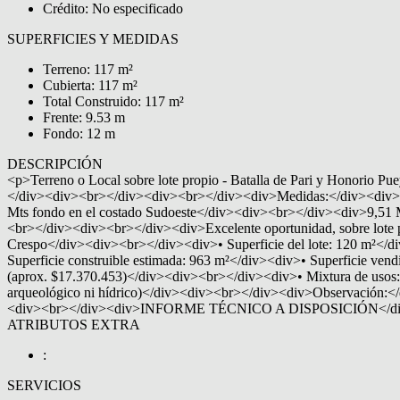
Crédito: No especificado
SUPERFICIES Y MEDIDAS
Terreno: 117 m²
Cubierta: 117 m²
Total Construido: 117 m²
Frente: 9.53 m
Fondo: 12 m
DESCRIPCIÓN
<p>Terreno o Local sobre lote propio - Batalla de Pari y Honorio 
</div><div><br></div><div><br></div><div>Medidas:</div><div><
Mts fondo en el costado Sudoeste</div><div><br></div><div>9,51 
<br></div><div><br></div><div>Excelente oportunidad, sobre lote 
Crespo</div><div><br></div><div>• Superficie del lote: 120 m²</d
Superficie construible estimada: 963 m²</div><div>• Superficie ven
(aprox. $17.370.453)</div><div><br></div><div>• Mixtura de usos: 
arqueológico ni hídrico)</div><div><br></div><div>Observación:</div
<div><br></div><div>INFORME TÉCNICO A DISPOSICIÓN</div
ATRIBUTOS EXTRA
:
SERVICIOS