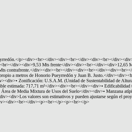
Pueyrredón.</p><div><br></div><div><br></div><div><br></div><div>A
br></div><div>9,53 Mts frente</div><div><br></div><div>12,65 Mt
Mts contrafrente.</div><div><br></div><div><br></div><div><br></
propio a metros de Honorio Pueyrredón y Juan B. Justo.</div><div>
iv><div>• Zonificación: U.S.A.M. (Unidad de Sustentabilidad de Alt
dible estimada: 717,71 m²</div><div><br></div><div>• Edificabilidad
Área de Media Mixtura de Usos del Suelo</div><div>• Manzana atípica<
><div>Los valores son estimativos y pueden ajustarse según el proyect
><div><br></div><p><br></p><p><br></p>