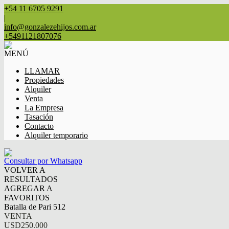
+54 11 6705 9291
|
info@gonzalezehijos.com.ar
+5491121807076
MENÚ
LLAMAR
Propiedades
Alquiler
Venta
La Empresa
Tasación
Contacto
Alquiler temporario
Consultar por Whatsapp
VOLVER A
RESULTADOS
AGREGAR A
FAVORITOS
Batalla de Pari 512
VENTA
USD250.000