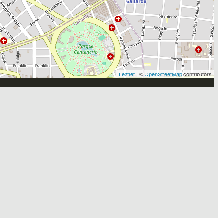
Leaflet
| ©
OpenStreetMap
contributors