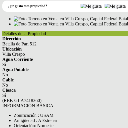
,
¿te gusta esta propiedad?
Detalles de la Propiedad
Dirección
Batalla de Pari 512
Ubicación
Villa Crespo
Agua Corriente
Sí
Agua Potable
No
Cable
No
Cloaca
Sí
(REF. GLA7418360)
INFORMACIÓN BÁSICA
Zonificación : USAM
Antigüedad : A Estrenar
Orientación: Noroeste